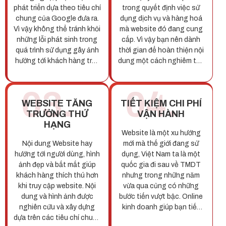
phát triển dựa theo tiêu chí
trong quyết định việc sử
chung của Google đưa ra.
dụng dịch vụ và hàng hoá
Vì vậy không thể tránh khỏi
mà website đó đang cung
những lỗi phát sinh trong
cấp. Vì vậy bạn nên dành
quá trình sử dụng gây ảnh
thời gian để hoàn thiện nội
hưởng tới khách hàng truy
dung một cách nghiêm túc
cập và lợi ích của doanh
hơn để tăng tỷ lệ chuyển
nghiệp sở hữu website.
đổi khách hàng tiềm năng
03.
04.
thành doanh số bán hàng.
WEBSITE TĂNG
TIẾT KIỆM CHI PHÍ
TRƯỞNG THỨ
VẬN HÀNH
HẠNG
Website là một xu hướng
Nội dung Website hay
mới mà thế giới đang sử
hướng tới người dùng, hình
dụng, Việt Nam ta là một
ảnh đẹp và bắt mắt giúp
quốc gia đi sau về TMDT
khách hàng thích thú hơn
nhưng trong những năm
khi truy cập website. Nội
vừa qua củng có những
dung và hình ảnh được
bước tiến vượt bậc. Online
nghiên cứu và xây dựng
kinh doanh giúp bạn tiết
dựa trên các tiêu chí chuẩn
kiệm rất nhiều chi phí như: