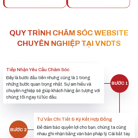
SEO của bộ máy tìm kiếm
Mặt bằng, nhân viên tư vấn,
Google. Giúp ích cho
nhân viên bán hàng, ...
website tăng trưởng thứ
hạng.
QUY TRÌNH CHĂM SÓC WEBSITE
CHUYÊN NGHIỆP TẠI VNDTS
Tiếp Nhận Yêu Cầu Chăm Sóc
Đây là bước đầu tiên nhưng cũng là 1 trong
BƯỚC 1
những bước quan trọng nhất. Sự am hiểu và
chuyên nghiệp sẽ giúp khách hàng ấn tượng với
chúng tôi ngay từ lúc đầu.
Tư Vấn Chi Tiết & Ký Kết Hợp Đồng
Để đảm bảo quyền lợi cho bạn, chúng ta cùng
BƯỚC 2
nhau ghi nhận bằng văn bản pháp lý. Cái bắt tay