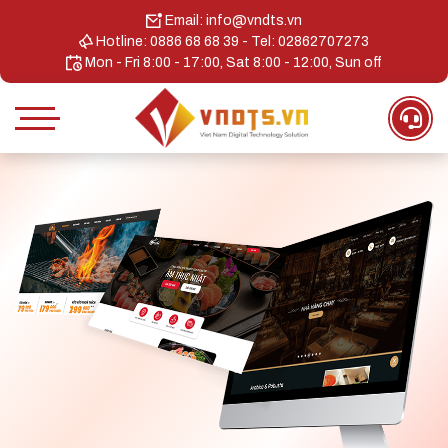
Email: info@vndts.vn
Hotline: 0886 68 68 39 - Tel: 02862707273
Mon - Fri 8:00 - 17:00, Sat 8:00 - 12:00, Sun off