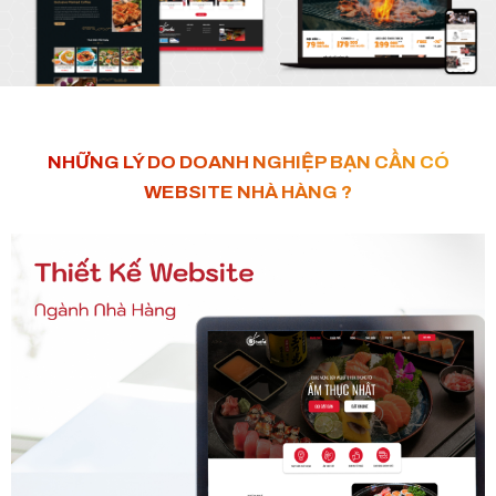
NHỮNG LÝ DO DOANH NGHIỆP BẠN CẦN CÓ
WEBSITE NHÀ HÀNG ?