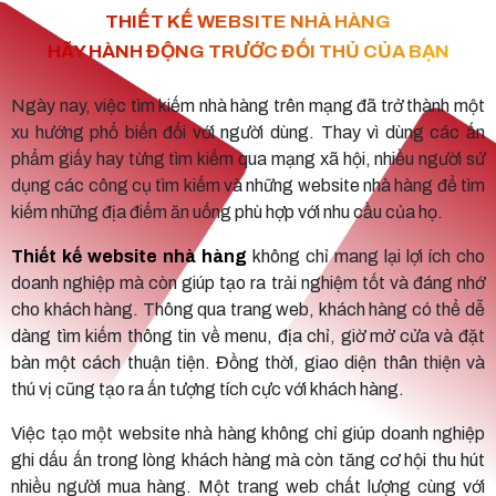
THIẾT KẾ WEBSITE NHÀ HÀNG
HÃY HÀNH ĐỘNG TRƯỚC ĐỐI THỦ CỦA BẠN
Ngày nay, việc tìm kiếm nhà hàng trên mạng đã trở thành một
xu hướng phổ biến đối với người dùng. Thay vì dùng các ấn
phẩm giấy hay từng tìm kiếm qua mạng xã hội, nhiều người sử
dụng các công cụ tìm kiếm và những website nhà hàng để tìm
kiếm những địa điểm ăn uống phù hợp với nhu cầu của họ.
Thiết kế website nhà hàng
không chỉ mang lại lợi ích cho
doanh nghiệp mà còn giúp tạo ra trải nghiệm tốt và đáng nhớ
cho khách hàng. Thông qua trang web, khách hàng có thể dễ
dàng tìm kiếm thông tin về menu, địa chỉ, giờ mở cửa và đặt
bàn một cách thuận tiện. Đồng thời, giao diện thân thiện và
thú vị cũng tạo ra ấn tượng tích cực với khách hàng.
Việc tạo một website nhà hàng không chỉ giúp doanh nghiệp
ghi dấu ấn trong lòng khách hàng mà còn tăng cơ hội thu hút
nhiều người mua hàng. Một trang web chất lượng cùng với