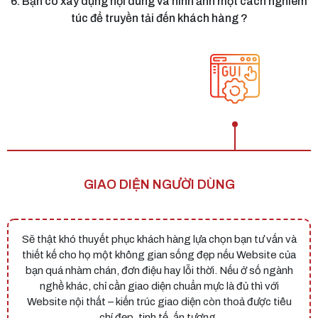
6. Bạn có xây dựng nội dung và hình ảnh một cách nghiêm
túc để truyền tải đến khách hàng ?
TƯƠNG THÍCH VỚI MỌI THIẾT BỊ TRUY CẬP
CẤU TRÚC & NỘI DUNG CHUẨN SEO
DỄ DÀNG VẬN HÀNH & PHÁT TRIỂN
ĐẦY ĐỦ TÍNH NĂNG CẦN THIẾT
GIAO DIỆN NGƯỜI DÙNG
NỘI DUNG & HÌNH ẢNH
Sẽ thật khó thuyết phục khách hàng lựa chọn bạn tư vấn và
thiết kế cho họ một không gian sống đẹp nếu Website của
bạn quá nhàm chán, đơn điệu hay lỗi thời. Nếu ở số ngành
nghề khác, chỉ cần giao diện chuẩn mực là đủ thì với
Website nội thất – kiến trúc giao diện còn thoả được tiêu
chí đẹp, tinh tế, ấn tượng.