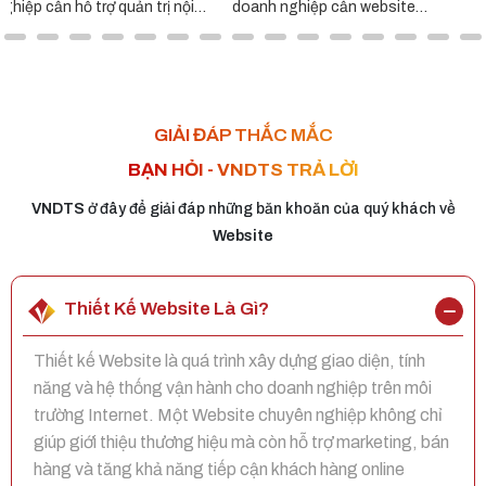
nội
doanh nghiệp cần website
đại, tối ưu trải nghiệm người
 hành
chuyên nghiệp và dễ mở rộng lâu
dùng và hỗ trợ doanh nghiệ
dài.
phát triển trên môi trường số
GIẢI ĐÁP THẮC MẮC
BẠN HỎI - VNDTS TRẢ LỜI
VNDTS
ở đây để giải đáp những băn khoăn của quý khách về
Website
Thiết Kế Website Là Gì?
Thiết kế Website là quá trình xây dựng giao diện, tính
năng và hệ thống vận hành cho doanh nghiệp trên môi
trường Internet. Một Website chuyên nghiệp không chỉ
giúp giới thiệu thương hiệu mà còn hỗ trợ marketing, bán
hàng và tăng khả năng tiếp cận khách hàng online