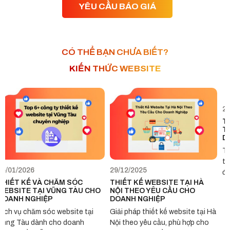
CÓ THỂ BẠN CHƯA BIẾT?
KIẾN THỨC WEBSITE
29/12/2025
26/12/2025
THIẾT KẾ WEBSITE TẠI HÀ
THIẾT KẾ WEBSITE TẠI
 CHO
NỘI THEO YÊU CẦU CHO
TP.HCM THEO YÊU CẦU C
DOANH NGHIỆP
DOANH NGHIỆP
tại
Giải pháp thiết kế website tại Hà
Thiết kế website tại TP.HC
Nội theo yêu cầu, phù hợp cho
theo yêu cầu với giao diện h