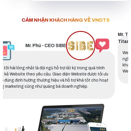
CẢM NHẬN KHÁCH HÀNG VỀ VNDTS
Mr. Thắng - CEO Titan
Website được thiết kế theo hướng chuẩn SEO và tối ưu t
nghiệm người dùng nên việc triển khai quảng cáo và tiế
 trình
khách hàng tiềm năng thuận lợi hơn trước. Hệ thống quản
 tối ưu
Website cũng dễ sử dụng và cập nhật nội dung.
ho hoạt