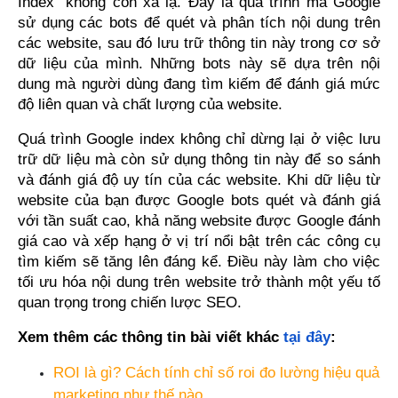
Index" không còn xa lạ. Đây là quá trình mà Google 
sử dụng các bots để quét và phân tích nội dung trên 
các website, sau đó lưu trữ thông tin này trong cơ sở 
dữ liệu của mình. Những bots này sẽ dựa trên nội 
dung mà người dùng đang tìm kiếm để đánh giá mức 
độ liên quan và chất lượng của website.
Quá trình Google index không chỉ dừng lại ở việc lưu 
trữ dữ liệu mà còn sử dụng thông tin này để so sánh 
và đánh giá độ uy tín của các website. Khi dữ liệu từ 
website của bạn được Google bots quét và đánh giá 
với tần suất cao, khả năng website được Google đánh 
giá cao và xếp hạng ở vị trí nổi bật trên các công cụ 
tìm kiếm sẽ tăng lên đáng kể. Điều này làm cho việc 
tối ưu hóa nội dung trên website trở thành một yếu tố 
quan trọng trong chiến lược SEO.
Xem thêm các thông tin bài viết khác 
tại đây
:
ROI là gì? Cách tính chỉ số roi đo lường hiệu quả 
marketing như thế nào