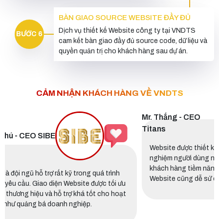
BÀN GIAO SOURCE WEBSITE ĐẦY ĐỦ
Dịch vụ thiết kế Website công ty tại VNDTS
BƯỚC 6
cam kết bàn giao đầy đủ source code, dữ liệu và
quyền quản trị cho khách hàng sau dự án.
CẢM NHẬN KHÁCH HÀNG VỀ VNDTS
Mr. Thắng - CEO Titans
Website được thiết kế theo hướng chuẩn SEO và tối ưu trải
nghiệm người dùng nên việc triển khai quảng cáo và tiếp c
nh
khách hàng tiềm năng thuận lợi hơn trước. Hệ thống quản tr
i ưu
Website cũng dễ sử dụng và cập nhật nội dung.
hoạt