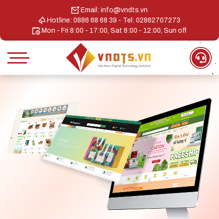
Email: info@vndts.vn
Hotline: 0886 68 68 39 - Tel: 02862707273
Mon - Fri 8:00 - 17:00, Sat 8:00 - 12:00, Sun off