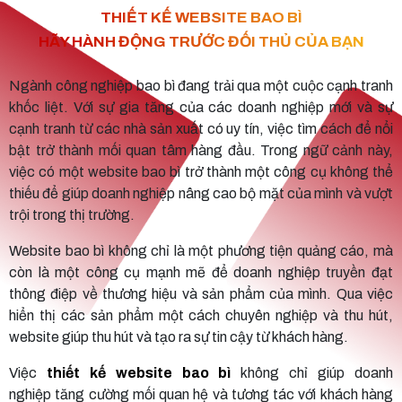
THIẾT KẾ WEBSITE BAO BÌ
HÃY HÀNH ĐỘNG TRƯỚC ĐỐI THỦ CỦA BẠN
Ngành công nghiệp bao bì đang trải qua một cuộc cạnh tranh
khốc liệt. Với sự gia tăng của các doanh nghiệp mới và sự
cạnh tranh từ các nhà sản xuất có uy tín, việc tìm cách để nổi
bật trở thành mối quan tâm hàng đầu. Trong ngữ cảnh này,
việc có một website bao bì trở thành một công cụ không thể
thiếu để giúp doanh nghiệp nâng cao bộ mặt của mình và vượt
trội trong thị trường.
Website bao bì không chỉ là một phương tiện quảng cáo, mà
còn là một công cụ mạnh mẽ để doanh nghiệp truyền đạt
thông điệp về thương hiệu và sản phẩm của mình. Qua việc
hiển thị các sản phẩm một cách chuyên nghiệp và thu hút,
website giúp thu hút và tạo ra sự tin cậy từ khách hàng.
Việc
thiết kế website bao bì
không chỉ giúp doanh
nghiệp tăng cường mối quan hệ và tương tác với khách hàng