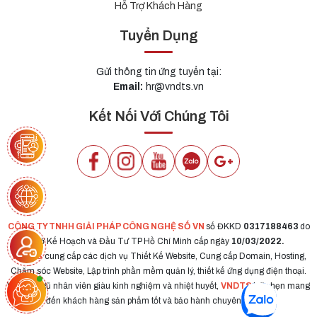
Hỗ Trợ Khách Hàng
Tuyển Dụng
Gửi thông tin ứng tuyển tại:
Email:
hr@vndts.vn
Kết Nối Với Chúng Tôi
CÔNG TY TNHH GIẢI PHÁP CÔNG NGHỆ SỐ VN
số ĐKKD
0317188463
do
Sở Kế Hoạch và Đầu Tư TP Hồ Chí Minh cấp ngày
10/03/2022.
VNDTS
cung cấp các dịch vụ Thiết Kế Website, Cung cấp Domain, Hosting,
Chăm sóc Website, Lập trình phần mềm quản lý, thiết kế ứng dụng điện thoại.
Với đội ngũ nhân viên giàu kinh nghiệm và nhiệt huyết,
VNDTS
hứa hẹn mang
đến khách hàng sản phẩm tốt và bảo hành chuyên nghiệp.