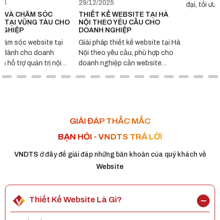
29/12/2025
26/12/2025
THIẾT KẾ WEBSITE TẠI HÀ
THIẾT KẾ WEBSITE TẠI
CHO
NỘI THEO YÊU CẦU CHO
TP.HCM THEO YÊU CẦU CH
DOANH NGHIỆP
DOANH NGHIỆP
i
Giải pháp thiết kế website tại Hà
Thiết kế website tại TP.HCM
Nội theo yêu cầu, phù hợp cho
theo yêu cầu với giao diện hiệ
i
doanh nghiệp cần website
đại, tối ưu trải nghiệm người
ành
chuyên nghiệp và dễ mở rộng lâu
dùng và hỗ trợ doanh nghiệp
dài.
phát triển trên môi trường số.
GIẢI ĐÁP THẮC MẮC
BẠN HỎI - VNDTS TRẢ LỜI
VNDTS
ở đây để giải đáp những băn khoăn của quý khách về
Website
Thiết Kế Website Là Gì?