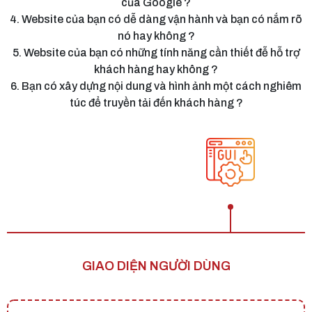
của Google ?
4. Website của bạn có dễ dàng vận hành và bạn có nắm rõ
nó hay không ?
5. Website của bạn có những tính năng cần thiết đễ hỗ trợ
khách hàng hay không ?
6. Bạn có xây dựng nội dung và hình ảnh một cách nghiêm
túc để truyền tải đến khách hàng ?
TƯƠNG THÍCH VỚI MỌI THIẾT BỊ TRUY CẬP
CẤU TRÚC & NỘI DUNG CHUẨN SEO
DỄ DÀNG VẬN HÀNH & PHÁT TRIỂN
ĐẦY ĐỦ TÍNH NĂNG CẦN THIẾT
GIAO DIỆN NGƯỜI DÙNG
NỘI DUNG & HÌNH ẢNH