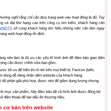
thường nghĩ rằng chỉ cần đưa trang web vào hoạt động là đủ. Tuy 
ùng và đạt thứ hạng cao trên công cụ tìm kiếm, khách hàng cần 
VNDTS
 sẽ cùng khách hàng tìm hiểu những việc cần làm ngay 
trang web hoạt động ổn định.
hàng nên làm là tối ưu các yếu tố hình ảnh để đảm bảo giao diện 
 trọng cần được chỉnh sửa bao gồm:
ợc tối ưu để hiển thị rõ nét trên mọi thiết bị. Favicon (biểu 
gười dùng dễ dàng nhận diện website của khách hàng.
ó độ phân giải phù hợp, được nén để giảm dung lượng nhưng 
nh mục sản phẩm, hãy đảm bảo tất cả hình ảnh được đồng bộ 
ố điện thoại) để tạo dấu ấn thương hiệu.