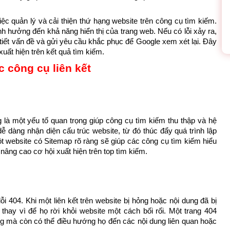
ệc quản lý và cải thiện thứ hạng website trên công cụ tìm kiếm. 
nh hưởng đến khả năng hiển thị của trang web. Nếu có lỗi xảy ra, 
tiết vấn đề và gửi yêu cầu khắc phục để Google xem xét lại. Đây 
xuất hiện trên kết quả tìm kiếm.
 là một yếu tố quan trọng giúp công cụ tìm kiếm thu thập và hệ 
ễ dàng nhận diện cấu trúc website, từ đó thúc đẩy quá trình lập 
t website có Sitemap rõ ràng sẽ giúp các công cụ tìm kiếm hiểu 
âng cao cơ hội xuất hiện trên top tìm kiếm.
ỗi 404. Khi một liên kết trên website bị hỏng hoặc nội dung đã bị 
hay vì để họ rời khỏi website một cách bối rối. Một trang 404 
ng mà còn có thể điều hướng họ đến các nội dung liên quan hoặc 