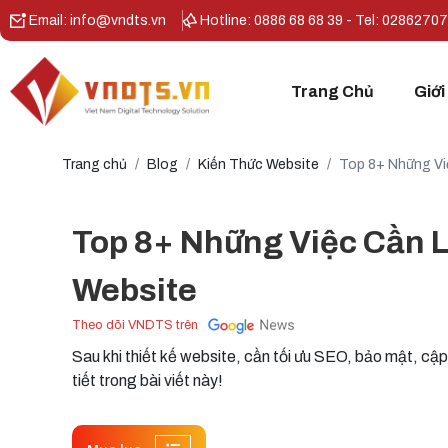
Email: info@vndts.vn
Hotline: 0886 68 68 39 - Tel: 0286270
Trang Chủ
Giới
Trang chủ
Blog
Kiến Thức Website
Top 8+ Những Vi
Top 8+ Những Việc Cần L
Website
Theo dõi VNDTS trên
Sau khi thiết kế website, cần tối ưu SEO, bảo mật, cậ
tiết trong bài viết này!