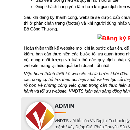
Bảo vệ thương hiệu và quyền sở hữu trí tuệ.
Giúp khách hàng yên tâm hơn khi giao dịch trên w
Sau khi đăng ký thành công, website sẽ được cấp chứn
thị ở phần chân trang (footer) và khi người dùng nhấp 
Bộ Công Thương.
Hoàn thiện thiết kế website mới chỉ là bước đầu tiên, để
kiếm, bạn cần thực hiện các bước tối ưu quan trọng nh
nội dung chất lượng và tuân thủ các quy định pháp l
website mang lại hiệu quả kinh doanh tốt nhất!
Việc hoàn thành thiết kế website chỉ là bước khởi đầu. 
các công cụ hỗ trợ, theo dõi hiệu suất và liên tục cải th
rõ hơn về những công việc quan trọng cần thực hiện sa
hành và tối ưu website, VNDTS luôn sẵn sàng đồng hàn
ADMIN
VNDTS viết tắt của VN Digital Technolog
mệnh "Xây Dựng Giải Pháp Chuyên Sâu Về 