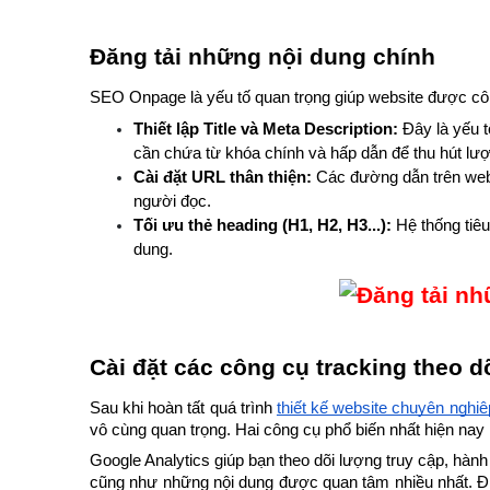
Đăng tải những nội dung chính
SEO Onpage là yếu tố quan trọng giúp website được côn
Thiết lập Title và Meta Description:
 Đây là yếu t
cần chứa từ khóa chính và hấp dẫn để thu hút lượ
Cài đặt URL thân thiện:
 Các đường dẫn trên webs
người đọc.
Tối ưu thẻ heading (H1, H2, H3...): 
Hệ thống tiêu
dung.
Cài đặt các công cụ tracking theo d
Sau khi hoàn tất quá trình 
thiết kế website chuyên nghiệ
vô cùng quan trọng. Hai công cụ phổ biến nhất hiện na
Google Analytics giúp bạn theo dõi lượng truy cập, hành 
cũng như những nội dung được quan tâm nhiều nhất. Điề