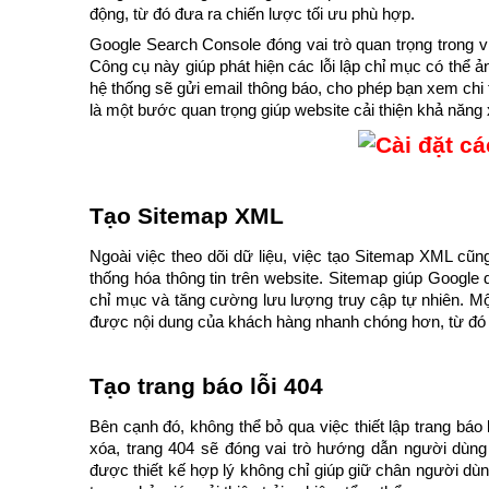
động, từ đó đưa ra chiến lược tối ưu phù hợp.
Google Search Console đóng vai trò quan trọng trong vi
Công cụ này giúp phát hiện các lỗi lập chỉ mục có thể ả
hệ thống sẽ gửi email thông báo, cho phép bạn xem chi 
là một bước quan trọng giúp website cải thiện khả năng 
Tạo Sitemap XML
Ngoài việc theo dõi dữ liệu, việc tạo Sitemap XML cũng
thống hóa thông tin trên website. Sitemap giúp Google d
chỉ mục và tăng cường lưu lượng truy cập tự nhiên. Mộ
được nội dung của khách hàng nhanh chóng hơn, từ đó n
Tạo trang báo lỗi 404
Bên cạnh đó, không thể bỏ qua việc thiết lập trang báo l
xóa, trang 404 sẽ đóng vai trò hướng dẫn người dùng t
được thiết kế hợp lý không chỉ giúp giữ chân người dù