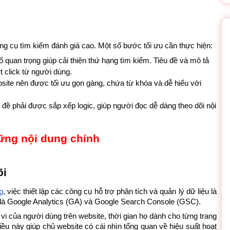
g cụ tìm kiếm đánh giá cao. Một số bước tối ưu cần thực hiện:
ố quan trọng giúp cải thiện thứ hạng tìm kiếm. Tiêu đề và mô tả 
t click từ người dùng.
ite nên được tối ưu gọn gàng, chứa từ khóa và dễ hiểu với 
 đề phải được sắp xếp logic, giúp người đọc dễ dàng theo dõi nội 
õi
p
, việc thiết lập các công cụ hỗ trợ phân tích và quản lý dữ liệu là 
y là Google Analytics (GA) và Google Search Console (GSC). 
vi của người dùng trên website, thời gian họ dành cho từng trang 
u này giúp chủ website có cái nhìn tổng quan về hiệu suất hoạt 