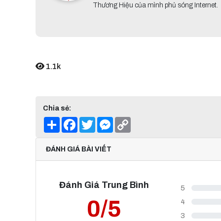
Thương Hiệu của mình phủ sóng Internet.
1.1k
Chia sẻ:
Share
Facebook
Twitter
Messenger
Copy
Link
ĐÁNH GIÁ BÀI VIẾT
Đánh Giá Trung Bình
5
0/5
4
3