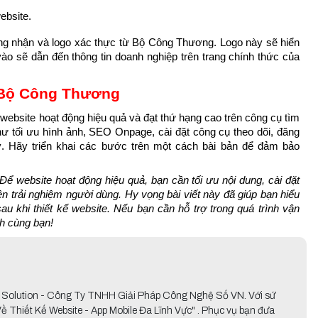
ebsite.
g nhận và logo xác thực từ Bộ Công Thương. Logo này sẽ hiển 
vào sẽ dẫn đến thông tin doanh nghiệp trên trang chính thức của 
 website hoạt động hiệu quả và đạt thứ hạng cao trên công cụ tìm 
ư tối ưu hình ảnh, SEO Onpage, cài đặt công cụ theo dõi, đăng 
ý. Hãy triển khai các bước trên một cách bài bản để đảm bảo 
Để website hoạt động hiệu quả, bạn cần tối ưu nội dung, cài đặt 
iện trải nghiệm người dùng. Hy vọng bài viết này đã giúp bạn hiểu 
u khi thiết kế website. Nếu bạn cần hỗ trợ trong quá trình vận 
h cùng bạn!
y Solution - Công Ty TNHH Giải Pháp Công Nghệ Số VN. Với sứ
Thiết Kế Website - App Mobile Đa Lĩnh Vực" . Phục vụ bạn đưa