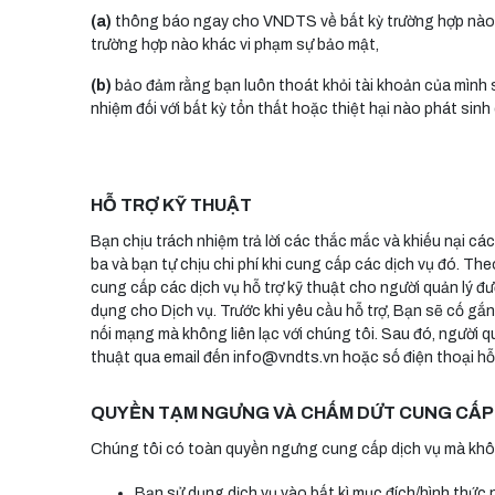
(a)
thông báo ngay cho VNDTS về bất kỳ trường hợp nào s
trường hợp nào khác vi phạm sự bảo mật,
(b)
bảo đảm rằng bạn luôn thoát khỏi tài khoản của mình
nhiệm đối với bất kỳ tổn thất hoặc thiệt hại nào phát sin
HỖ TRỢ KỸ THUẬT
Bạn chịu trách nhiệm trả lời các thắc mắc và khiếu nại cá
ba và bạn tự chịu chi phí khi cung cấp các dịch vụ đó. Th
cung cấp các dịch vụ hỗ trợ kỹ thuật cho người quản lý đ
dụng cho Dịch vụ. Trước khi yêu cầu hỗ trợ, Bạn sẽ cố gắng
nối mạng mà không liên lạc với chúng tôi. Sau đó, người q
thuật qua email đến info@vndts.vn hoặc số điện thoại hỗ
QUYỀN TẠM NGƯNG VÀ CHẤM DỨT CUNG CẤP 
Chúng tôi có toàn quyền ngưng cung cấp dịch vụ mà không
Bạn sử dụng dịch vụ vào bất kì mục đích/hình thức 