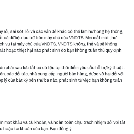
y rối, sai sót, lỗi và các vấn đề khác có thể làm hư hỏng hệ thống,
ất cả dữ liệu lưu trữ trên máy chủ của VNDTS. Mọi mất mát , hư
trì dịch vụ tại máy chủ của VNDTS, VNDTS không thể và sẽ không
 thất hoặc thiệt hại nào phát sinh do bạn không tuân thủ quy định
n phải sao lưu tất cả dữ liệu tại thời điểm yêu cầu hỗ trợ kỹ thuật .
n, các đối tác, nhà cung cấp, người bán hàng, được vô hại đối với
p lý của bất kỳ bên thứ ba nào, phát sinh từ việc bạn không tuân
n mật khẩu và tài khoản, và hoàn toàn chịu trách nhiệm đối với tất
u hoặc tài khoản của bạn. Bạn đồng ý