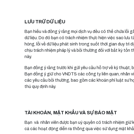
LƯU TRỮ DỮ LIỆU
Bạn hiểu và đồng ý rằng mọi dịch vụ đều có thể chứa lỗi gâ
dữ liệu. Do đó bạn có trách nhiệm thực hiện việc sao lưu t
hỏng, lỗi về dữ liệu phát sinh trong suốt thời gian duy 
chịu trách nhiệm pháp lý và bồi thường đối với bất kỳ tổn
này.
Bạn đồng ý rằng trước khi gửi yêu cầu hỗ trợ về kỹ thuật, bả
Bạn đồng ý giữ cho VNDTS các công ty liên quan, nhân viê
các yêu cầu bồi thường, bao gồm các khoản phí luật sư hợ
thủ quy định này.
TÀI KHOẢN, MẬT KHẨU VÀ SỰ BẢO MẬT
Bạn và nhân viên được bạn uỷ quyền có trách nhiệm giữ kí
cả các hoạt động diễn ra thông qua việc sử dụng mật khẩ