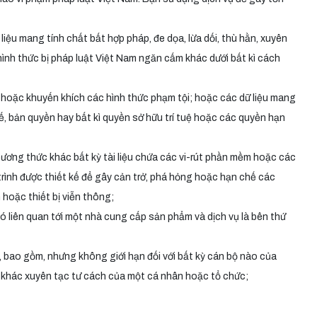
liệu mang tính chất bất hợp pháp, đe dọa, lừa dối, thù hằn, xuyên
c hình thức bị pháp luật Việt Nam ngăn cấm khác dưới bất kì cách
h hoặc khuyến khích các hình thức phạm tội; hoặc các dữ liệu mang
kế, bản quyền hay bất kì quyền sở hữu trí tuệ hoặc các quyền hạn
 phương thức khác bất kỳ tài liệu chứa các vi-rút phần mềm hoặc các
rình được thiết kế để gây cản trở, phá hỏng hoặc hạn chế các
oặc thiết bị viễn thông;
ó liên quan tới một nhà cung cấp sản phẩm và dịch vụ là bên thứ
 bao gồm, nhưng không giới hạn đối với bất kỳ cán bộ nào của
khác xuyên tạc tư cách của một cá nhân hoặc tổ chức;