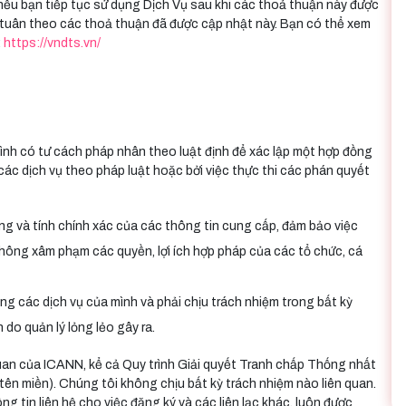
ếu bạn tiếp tục sử dụng Dịch Vụ sau khi các thoả thuận này được
ý tuân theo các thoả thuận đã được cập nhật này. Bạn có thể xem
:
https://vndts.vn/
ình có tư cách pháp nhân theo luật định để xác lập một hợp đồng
các dịch vụ theo pháp luật hoặc bởi việc thực thi các phán quyết
ng và tính chính xác của các thông tin cung cấp, đảm bảo việc
không xâm phạm các quyền, lợi ích hợp pháp của các tổ chức, cá
dụng các dịch vụ của mình và phải chịu trách nhiệm trong bất kỳ
do quản lý lỏng lẻo gây ra.
quan của ICANN, kể cả Quy trình Giải quyết Tranh chấp Thống nhất
ên miền). Chúng tôi không chịu bất kỳ trách nhiệm nào liên quan.
g tin liên hệ cho việc đăng ký và các liên lạc khác, luôn được