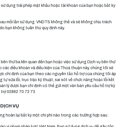
ử dụng trái phép mật khẩu hoặc tài khoản của bạn hoặc bất kỳ
 sau mỗi lần sử dụng. VNDTS không thể và sẽ không chịu trách
h do bạn không tuân thủ quy định này.
c bên thứ ba liên quan đến bạn hoặc việc sử dụng Dịch vụ bên thứ
eo các điều khoản và điều kiện của Thoả thuận này, chúng tôi sẽ
ược chỉ định của bạn theo các nguyên tắc hỗ trợ của chúng tôi áp
 tự sửa lỗi, trục trặc kỹ thuật, sai sót về chức năng hoặc lỗi kết
uản lý được bạn chỉ định có thể gửi một văn bản yêu cầu hỗ trợ kỹ
 trợ 02862 70 72 73
DỊCH VỤ
 hoàn lại bất kỳ một chi phí nào trong các trường hợp sau:
nào vi phạm pháp luật Việt Nam. Bạn sử dụng dịch vụ để gây tổn