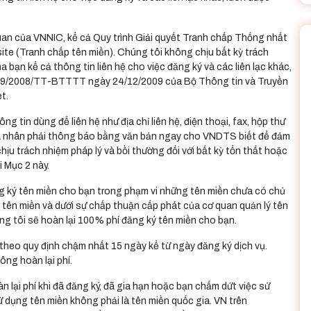
quan của VNNIC, kể cả Quy trình Giải quyết Tranh chấp Thống nhất
ite (Tranh chấp tên miền). Chúng tôi không chịu bất kỳ trách
a bạn kể cả thông tin liên hệ cho việc đăng ký và các liên lạc khác,
 09/2008/TT-BTTTT ngày 24/12/2009 của Bộ Thông tin và Truyền
t.
g tin dùng để liên hệ như địa chỉ liên hệ, điện thoại, fax, hộp thư
 cá nhân phải thông báo bằng văn bản ngay cho VNDTS biết để đảm
u trách nhiệm pháp lý và bồi thường đối với bất kỳ tổn thất hoặc
i Mục 2 này.
g ký tên miền cho bạn trong phạm vi những tên miền chưa có chủ
 tên miền và dưới sự chấp thuận cấp phát của cơ quan quản lý tên
g tôi sẽ hoàn lại 100% phí đăng ký tên miền cho bạn.
theo quy định chậm nhất 15 ngày kể từ ngày đăng ký dịch vụ.
ng hoàn lại phí.
 lại phí khi đã đăng ký, đã gia hạn hoặc bạn chấm dứt việc sử
ử dụng tên miền không phải là tên miền quốc gia. VN trên