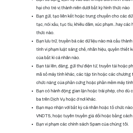
hại cho trẻ vị thành niên dưới bất kỳ hình thức nào
Bạn gửi, tạo liên kết hoặc trung chuyển cho các dữ 
tạc, nói xấu, tục tĩu, khiêu dâm, xúc phạm...hay cá
thức nào.
Bạn lưu trữ, truyền bá các dữ liệu nào mà cấu thàn
tính vi phạm luật sáng chế, nhãn hiệu, quyền thiết 
của bất kì cá nhân nào.
Bạn tải lên, đăng, gửi thư điện tử, truyền tải hoặc
mã số máy tính khác, các tập tin hoặc các chương t
chức năng của phần cứng hoặc phần mềm máy tính h
Bạn có hành động gian lận hoặc trái phép, cho dù c
ba trên Dịch Vụ hoặc ở nơi khác.
Bạn mạo nhận với bất kỳ cá nhân hoặc tổ chức nào,
VNDTS, hoặc tuyên truyền giả dối hoặc bằng cách 
Bạn vi phạm các chính sách Spam của chúng tôi.