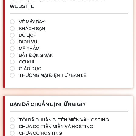
WEBSITE
VÉ MÁY BAY
KHÁCH SẠN
DU LỊCH
DỊCH VỤ
MỸ PHẨM
BẤT ĐỘNG SẢN
CƠ KHÍ
GIÁO DỤC
THƯƠNG MẠI ĐIỆN TỬ / BÁN LẺ
BẠN ĐÃ CHUẨN BỊ NHỮNG GÌ?
TÔI ĐÃ CHUẨN BỊ TÊN MIỀN VÀ HOSTING
CHƯA CÓ TIỀN MIỀN VÀ HOSTING
CHƯA CÓ HOSTING