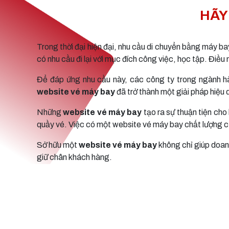
HÃY
Trong thời đại hiện đại, nhu cầu di chuyển bằng máy ba
có nhu cầu đi lại với mục đích công việc, học tập. Điề
Để đáp ứng nhu cầu này, các công ty trong ngành h
website vé máy bay
đã trở thành một giải pháp hiệu q
Những
website vé máy bay
tạo ra sự thuận tiện cho
quầy vé. Việc có một website vé máy bay chất lượng cũ
Sở hữu một
website vé máy bay
không chỉ giúp doanh
giữ chân khách hàng.