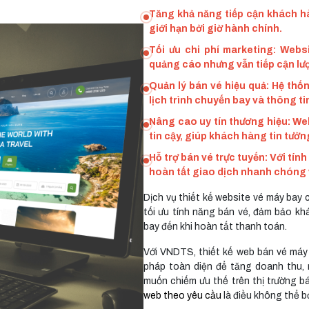
Tăng khả năng tiếp cận khách h
giới hạn bởi giờ hành chính.
Tối ưu chi phí marketing: Web
quảng cáo nhưng vẫn tiếp cận lư
Quản lý bán vé hiệu quả: Hệ thố
lịch trình chuyến bay và thông t
Nâng cao uy tín thương hiệu: We
tin cậy, giúp khách hàng tin tưởn
Hỗ trợ bán vé trực tuyến: Với tí
hoàn tất giao dịch nhanh chóng và
Dịch vụ thiết kế website vé máy bay
tối ưu tính năng bán vé, đảm bảo kh
bay đến khi hoàn tất thanh toán.
Với VNDTS, thiết kế web bán vé máy 
pháp toàn diện để tăng doanh thu, 
muốn chiếm ưu thế trên thị trường bá
web theo yêu cầu
là điều không thể b