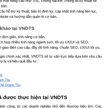
o mật nâng cao như SSL, chống hacker, chống lỗi kỹ thuật sẽ 
 bản.
 hỗ trợ kỹ thuật, bảo trì định kỳ, cập nhật tính năng liên tục, 
ebsite và hướng dẫn quản trị cơ bản.
 khảo tại VNDTS
ện đơn giản, tính năng cơ bản.
ích hợp nhiều tính năng ngành sơn, tối ưu UX/UI và SEO.
ới giao diện cao cấp, đầy đủ tính năng, chuẩn SEO, UX/UI tối ưu.
iá chính xác nhất, VNDTS sẽ tư vấn trực tiếp dựa trên nhu cầu 
p lý và hiệu quả đầu tư.
ói
anh Thu
 Nổ Doanh Thu
ã được thực hiện tại VNDTS
ành công, từ các doanh nghiệp nhỏ đến thương hiệu lớn. Các 