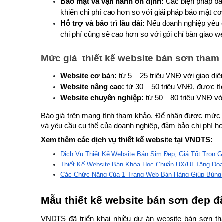
Bảo mật và vận hành ổn định: 
Các biện pháp bả
khiến chi phí cao hơn so với giải pháp bảo mật cơ
Hỗ trợ và bảo trì lâu dài: 
Nếu doanh nghiệp yêu cầu
chi phí cũng sẽ cao hơn so với gói chỉ bàn giao w
Mức giá  thiết kế website bán sơn tham
Website cơ bản:
 từ 5 – 25 triệu VNĐ với giao di
Website nâng cao: 
từ 30 – 50 triệu VNĐ, được t
Website chuyên nghiệp:
 từ 50 – 80 triệu VNĐ v
Báo giá trên mang tính tham khảo. Để nhận được mức g
và yêu cầu cụ thể của doanh nghiệp, đảm bảo chi phí hợ
Xem thêm các dịch vụ thiết kế website tại VNDTS:
Dịch Vụ Thiết Kế Website Bán Sim Đẹp, Giá Tốt Trọn G
Thiết Kế Website Bán Khóa Học Chuẩn UX/UI Tăng Do
Các Chức Năng Của 1 Trang Web Bán Hàng Giúp Bùng
Mẫu thiết kế website bán sơn đep đ
VNDTS đã triển khai nhiều dự án website bán sơn th