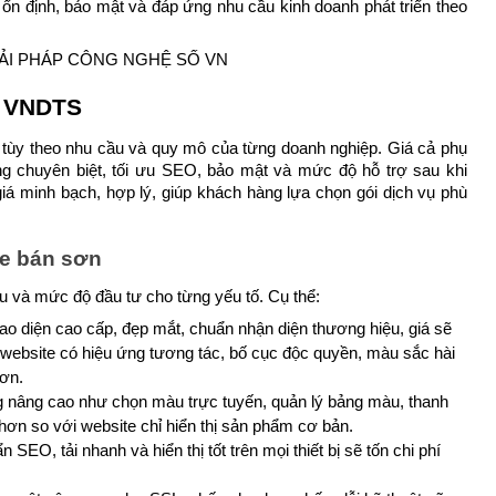
 ổn định, bảo mật và đáp ứng nhu cầu kinh doanh phát triển theo 
ại VNDTS
i tùy theo nhu cầu và quy mô của từng doanh nghiệp. Giá cả phụ 
ăng chuyên biệt, tối ưu SEO, bảo mật và mức độ hỗ trợ sau khi 
á minh bạch, hợp lý, giúp khách hàng lựa chọn gói dịch vụ phù 
te bán sơn
ầu và mức độ đầu tư cho từng yếu tố. Cụ thể:
o diện cao cấp, đẹp mắt, chuẩn nhận diện thương hiệu, giá sẽ 
 website có hiệu ứng tương tác, bố cục độc quyền, màu sắc hài 
hơn.
g nâng cao như chọn màu trực tuyến, quản lý bảng màu, thanh 
 hơn so với website chỉ hiển thị sản phẩm cơ bản.
SEO, tải nhanh và hiển thị tốt trên mọi thiết bị sẽ tốn chi phí 