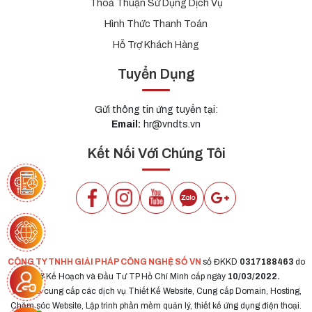
Thoả Thuận Sử Dụng Dịch Vụ
Hình Thức Thanh Toán
Hỗ Trợ Khách Hàng
Tuyển Dụng
Gửi thông tin ứng tuyển tại:
Email:
hr@vndts.vn
Kết Nối Với Chúng Tôi
CÔNG TY TNHH GIẢI PHÁP CÔNG NGHỆ SỐ VN
số ĐKKD
0317188463
do
Sở Kế Hoạch và Đầu Tư TP Hồ Chí Minh cấp ngày
10/03/2022.
VNDTS
cung cấp các dịch vụ Thiết Kế Website, Cung cấp Domain, Hosting,
Chăm sóc Website, Lập trình phần mềm quản lý, thiết kế ứng dụng điện thoại.