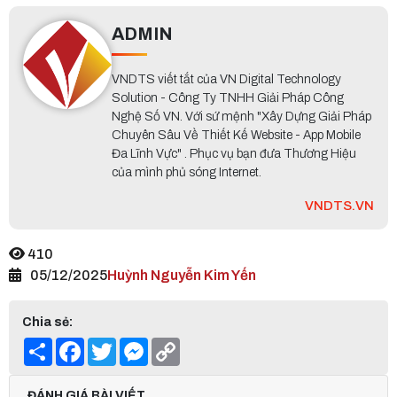
ADMIN
VNDTS viết tắt của VN Digital Technology
Solution - Công Ty TNHH Giải Pháp Công
Nghệ Số VN. Với sứ mệnh "Xây Dựng Giải Pháp
Chuyên Sâu Về Thiết Kế Website - App Mobile
Đa Lĩnh Vực" . Phục vụ bạn đưa Thương Hiệu
của mình phủ sóng Internet.
VNDTS.VN
410
05/12/2025
Huỳnh Nguyễn Kim Yến
Chia sẻ:
Share
Facebook
Twitter
Messenger
Copy
Link
ĐÁNH GIÁ BÀI VIẾT