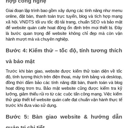
hợp công nghệ
Giai đoạn lập trình bao gồm xây dựng các tính năng như menu 
online, đặt bàn, thanh toán trực tuyến, blog và tích hợp mạng 
xã hội. VNDTS tối ưu tốc độ tải trang, chuẩn SEO và bảo mật 
để website quán cafe hoạt động ổn định trên mọi thiết bị. Đây 
là bước quan trọng để website không chỉ đẹp mà còn vận 
hành mượt mà và chuyên nghiệp.
Bước 4: Kiểm thử – tốc độ, tính tương thích 
và bảo mật
Trước khi bàn giao, website được kiểm thử toàn diện về tốc 
độ, tính tương thích trên điện thoại, máy tính bảng và desktop, 
đồng thời đảm bảo các tính năng đặt bàn, thanh toán và blog 
hoạt động trơn tru. Bảo mật website cũng được kiểm tra kỹ 
lưỡng, giảm thiểu rủi ro từ các cuộc tấn công mạng. Việc kiểm 
thử giúp thiết kế website quán cafe đạt chuẩn vận hành thực tế 
trước khi đưa vào sử dụng.
Bước 5: Bàn giao website & hướng dẫn 
quản trị chi tiết