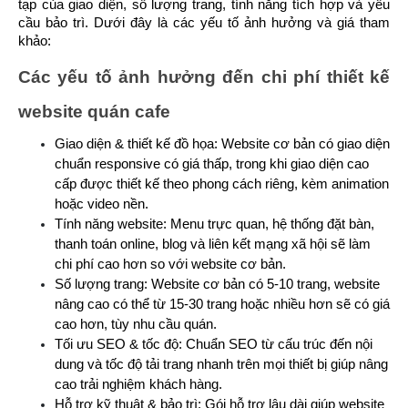
tạp của giao diện, số lượng trang, tính năng tích hợp và yêu 
cầu bảo trì. Dưới đây là các yếu tố ảnh hưởng và giá tham 
khảo:
Các yếu tố ảnh hưởng đến chi phí thiết kế 
website quán cafe
Giao diện & thiết kế đồ họa: Website cơ bản có giao diện 
chuẩn responsive có giá thấp, trong khi giao diện cao 
cấp được thiết kế theo phong cách riêng, kèm animation 
hoặc video nền.
Tính năng website: Menu trực quan, hệ thống đặt bàn, 
thanh toán online, blog và liên kết mạng xã hội sẽ làm 
chi phí cao hơn so với website cơ bản.
Số lượng trang: Website cơ bản có 5-10 trang, website 
nâng cao có thể từ 15-30 trang hoặc nhiều hơn sẽ có giá 
cao hơn, tùy nhu cầu quán.
Tối ưu SEO & tốc độ: Chuẩn SEO từ cấu trúc đến nội 
dung và tốc độ tải trang nhanh trên mọi thiết bị giúp nâng 
cao trải nghiệm khách hàng.
Hỗ trợ kỹ thuật & bảo trì: Gói hỗ trợ lâu dài giúp website 