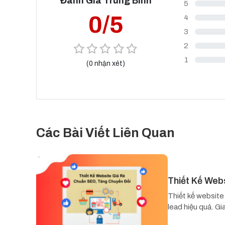
Đánh Giá Trung Bình
5
0/5
4
3
2
1
(0 nhận xét)
Các Bài Viết Liên Quan
Thiết Kế Web
Thiết kế website
lead hiệu quả. Gi