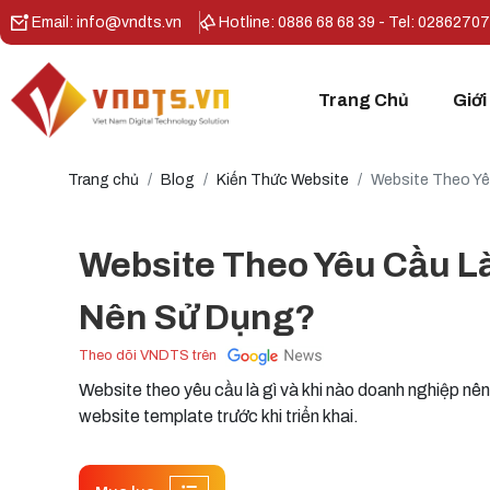
Email: info@vndts.vn
Hotline: 0886 68 68 39 - Tel: 0286270
Trang Chủ
Giới
Trang chủ
Blog
Kiến Thức Website
Website Theo Yê
Website Theo Yêu Cầu L
Nên Sử Dụng?
Theo dõi VNDTS trên
Website theo yêu cầu là gì và khi nào doanh nghiệp nê
website template trước khi triển khai.