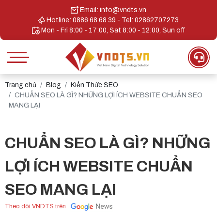
Email: info@vndts.vn
Hotline: 0886 68 68 39 - Tel: 02862707273
Mon - Fri 8:00 - 17:00, Sat 8:00 - 12:00, Sun off
Trang chủ
Blog
Kiến Thức SEO
CHUẨN SEO LÀ GÌ? NHỮNG LỢI ÍCH WEBSITE CHUẨN SEO
MANG LẠI
CHUẨN SEO LÀ GÌ? NHỮNG
LỢI ÍCH WEBSITE CHUẨN
SEO MANG LẠI
Theo dõi VNDTS trên