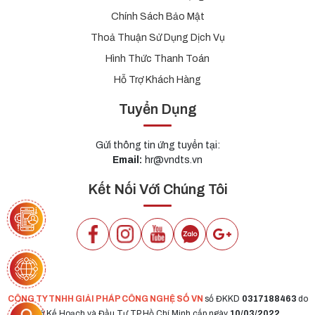
Chính Sách Bảo Mật
Thoả Thuận Sử Dụng Dịch Vụ
Hình Thức Thanh Toán
Hỗ Trợ Khách Hàng
Tuyển Dụng
Gửi thông tin ứng tuyển tại:
Email:
hr@vndts.vn
Kết Nối Với Chúng Tôi
CÔNG TY TNHH GIẢI PHÁP CÔNG NGHỆ SỐ VN
số ĐKKD
0317188463
do
Sở Kế Hoạch và Đầu Tư TP Hồ Chí Minh cấp ngày
10/03/2022.