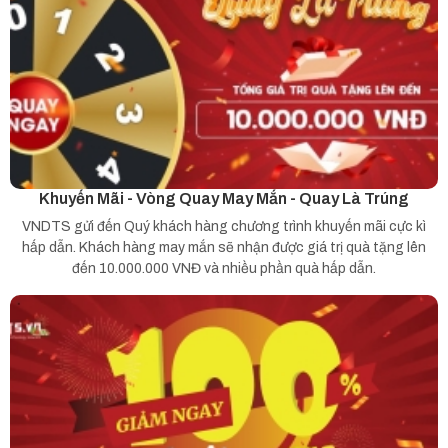
Khuyến Mãi - Vòng Quay May Mắn - Quay Là Trúng
VNDTS gửi đến Quý khách hàng chương trình khuyến mãi cực kì
hấp dẫn. Khách hàng may mắn sẽ nhận được giá trị quà tặng lên
đến 10.000.000 VNĐ và nhiều phần quà hấp dẫn.