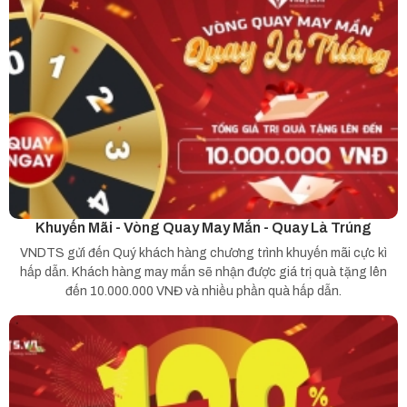
Khuyến Mãi - Vòng Quay May Mắn - Quay Là Trúng
VNDTS gửi đến Quý khách hàng chương trình khuyến mãi cực kì
hấp dẫn. Khách hàng may mắn sẽ nhận được giá trị quà tặng lên
đến 10.000.000 VNĐ và nhiều phần quà hấp dẫn.