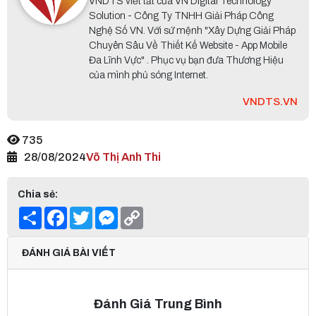
VNDTS viết tắt của VN Digital Technology
Solution - Công Ty TNHH Giải Pháp Công
Nghệ Số VN. Với sứ mệnh "Xây Dựng Giải Pháp
Chuyên Sâu Về Thiết Kế Website - App Mobile
Đa Lĩnh Vực" . Phục vụ bạn đưa Thương Hiệu
của mình phủ sóng Internet.
VNDTS.VN
735
28/08/2024
Võ Thị Anh Thi
Chia sẻ:
Share
Facebook
Twitter
Messenger
Copy
Link
ĐÁNH GIÁ BÀI VIẾT
Đánh Giá Trung Bình